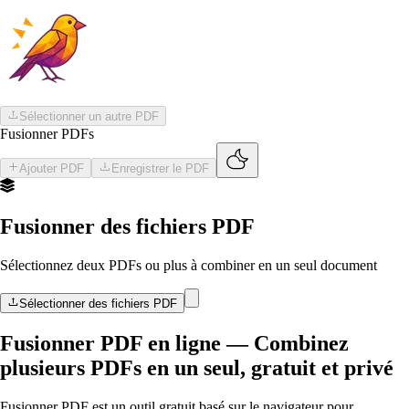
Skip to main content
Aller au contenu principal
Sélectionner un autre PDF
Fusionner PDFs
Ajouter PDF
Enregistrer le PDF
Fusionner des fichiers PDF
Sélectionnez deux PDFs ou plus à combiner en un seul document
Sélectionner des fichiers PDF
Fusionner PDF en ligne — Combinez
plusieurs PDFs en un seul, gratuit et privé
Fusionner PDF est un outil gratuit basé sur le navigateur pour